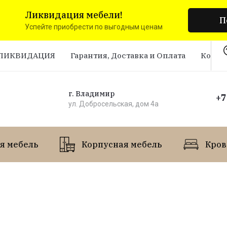
Ликвидация мебели!
П
Успейте приобрести по выгодным ценам
ЛИКВИДАЦИЯ
Гарантия, Доставка и Оплата
Конта
г. Владимир
+7
ул. Добросельская, дом 4а
я мебель
Корпусная мебель
Кров